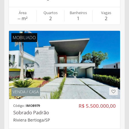
Área
Quartos
Banheiros
Vagas
-- m²
2
1
2
MOBILIADO
VENDA / CASA
R$ 5.500.000,00
Código:
IMOB979
Sobrado Padrão
Riviera Bertioga/SP