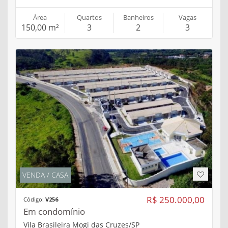
Área
Quartos
Banheiros
Vagas
150,00 m²
3
2
3
VENDA / CASA
R$ 250.000,00
Código:
V256
Em condomínio
Vila Brasileira Mogi das Cruzes/SP