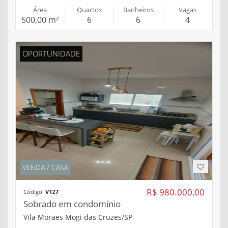
Área
Quartos
Banheiros
Vagas
500,00 m²
6
6
4
OPORTUNIDADE
VENDA / CASA
R$ 980.000,00
Código:
V127
Sobrado em condomínio
Vila Moraes Mogi das Cruzes/SP